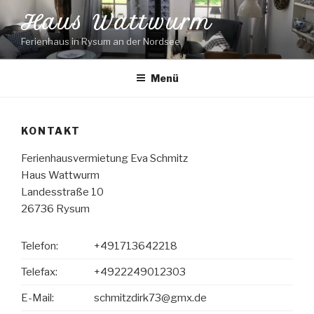
Zum
Haus Wattwurm
Inhalt
springen
Ferienhaus in Rysum an der Nordsee
Menü
KONTAKT
Ferienhausvermietung Eva Schmitz
Haus Wattwurm
Landesstraße 10
26736 Rysum
Telefon:
+491713642218
Telefax:
+4922249012303
E-Mail:
schmitzdirk73@gmx.de