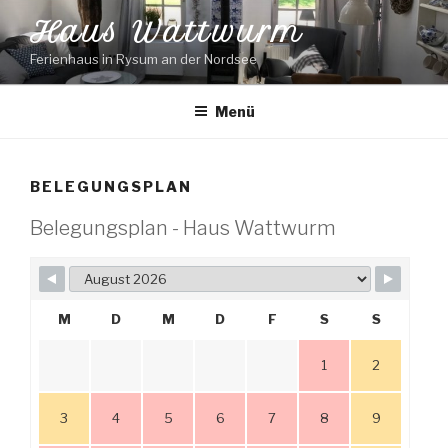
Zum
Haus Wattwurm
Inhalt
springen
Ferienhaus in Rysum an der Nordsee
Menü
BELEGUNGSPLAN
Belegungsplan - Haus Wattwurm
M
D
M
D
F
S
S
1
2
3
4
5
6
7
8
9